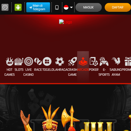
Main di
MASUK
DAFTAR
Telegram
HOT
SLOTS
LIVE
RACE
TOGEL
OLAHRAGA
CRASH
ARCADE
POKER
E-
SABUNG
PROM
GAMES
CASINO
GAME
SPORTS
AYAM