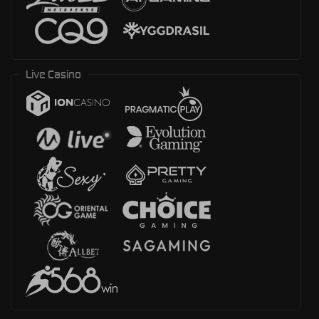
Live Casino