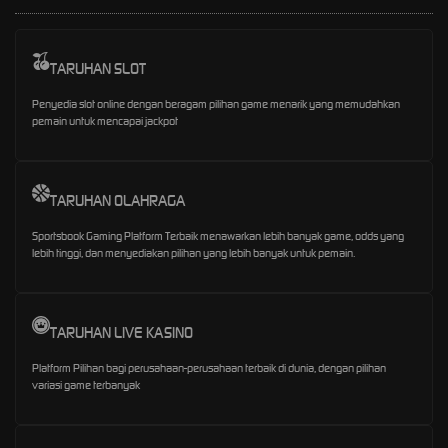
TARUHAN SLOT
Penyedia slot online dengan beragam pilihan game menarik yang memudahkan
pemain untuk mencapai jackpot
TARUHAN OLAHRAGA
Sportsbook Gaming Platform Terbaik menawarkan lebih banyak game, odds yang
lebih tinggi, dan menyediakan pilihan yang lebih banyak untuk pemain.
TARUHAN LIVE KASINO
Platform Pilihan bagi perusahaan-perusahaan terbaik di dunia, dengan pilihan
variasi game terbanyak