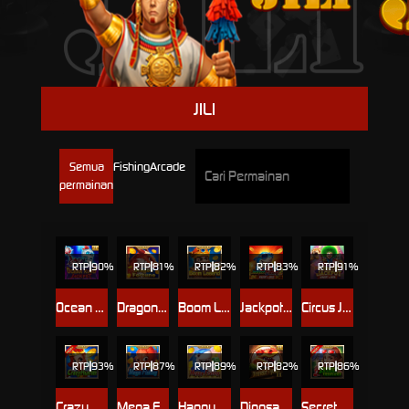
JILI
Semua
Fishing
Arcade
permainan
RTP
90%
RTP
81%
RTP
82%
RTP
83%
RTP
91%
Ocean King Jackpot
Dragon Fortune
Boom Legend
Jackpot Fishing 2
Circus Jackpot
RTP
93%
RTP
87%
RTP
89%
RTP
82%
RTP
86%
Crazy Hunter
Mega Fishing
Happy Fishing
Dinosaur Tycoon II
Secret Treasure