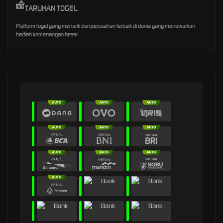
TARUHAN TOGEL
Platform togel yang menarik dari perusahan terbaik di dunia yang menawarkan
hadiah kemenangan besar