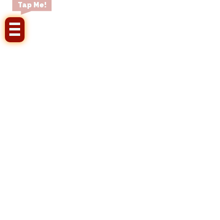
Tap Me!