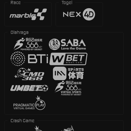
Race
Togel
Olahraga
Crash Game