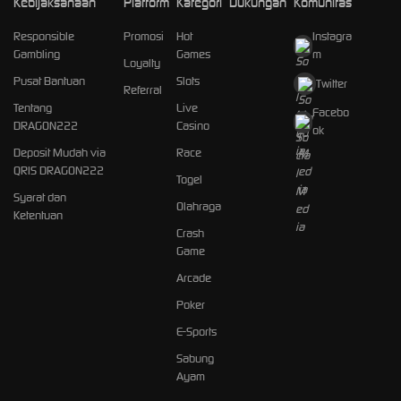
Kebijaksanaan
Platform
Kategori
Dukungan
Komunitas
Responsible
Promosi
Hot
Instagra
Gambling
Games
m
Loyalty
Pusat Bantuan
Slots
Twitter
Referral
Tentang
Live
Facebo
DRAGON222
Casino
ok
Deposit Mudah via
Race
QRIS DRAGON222
Togel
Syarat dan
Olahraga
Ketentuan
Crash
Game
Arcade
Poker
E-Sports
Sabung
Ayam