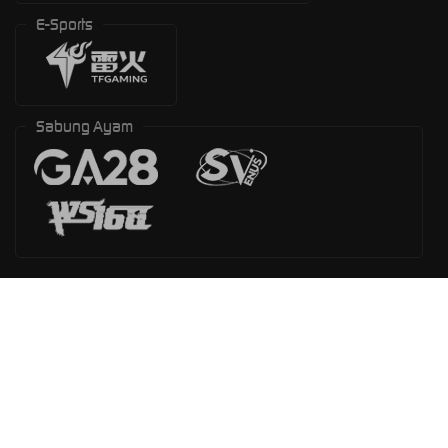
E-Sports
Sabung Ayam