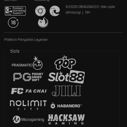
©2026 DRAGON222. Hak cipta
dilindungi | 18+
Platform Penyedia Layanan
Slots