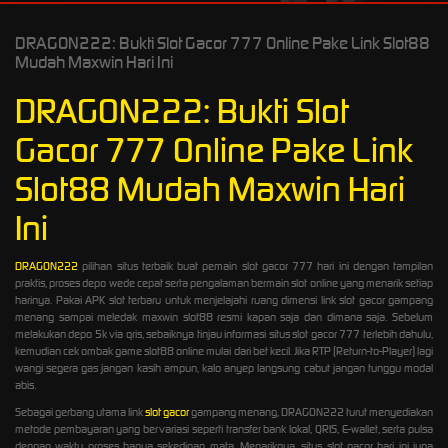
DRAGON222: Bukti Slot Gacor 777 Online Pake Link Slot88
Mudah Maxwin Hari Ini
DRAGON222: Bukti Slot
Gacor 777 Online Pake Link
Slot88 Mudah Maxwin Hari
Ini
DRAGON222
pilihan situs terbaik buat pemain slot gacor 777 hari ini dengan tampilan
praktis, proses depo wede cepat serta pengalaman bermain slot online yang menarik setiap
harinya. Pakai APK slot terbaru untuk menjelajahi ruang dimensi link slot gacor gampang
menang sampai meledak maxwin slot88 resmi kapan saja dan dimana saja. Sebelum
melakukan depo 5k via qris, sebaiknya tinjau informasi situs slot gacor 777 terlebih dahulu,
kemudian cek ombak game slot88 online mulai dari bet kecil. Jika RTP (Return-to-Player) lagi
wangi segera gas jangan kasih ampun, kalo anyep langsung cabut jangan tunggu modal
abis.
Sebagai gerbang utama link
slot gacor
gampang menang, DRAGON222 turut menyediakan
metode pembayaran yang bervariasi seperti transfer bank lokal, QRIS, E-wallet, serta pulsa
dengan waktu proses hanya sekedipan mata. Menariknya, situs slot gacor hari ini juga