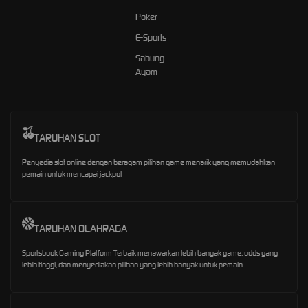
Poker
E-Sports
Sabung
Ayam
TARUHAN SLOT
Penyedia slot online dengan beragam pilihan game menarik yang memudahkan
pemain untuk mencapai jackpot
TARUHAN OLAHRAGA
Sportsbook Gaming Platform Terbaik menawarkan lebih banyak game, odds yang
lebih tinggi, dan menyediakan pilihan yang lebih banyak untuk pemain.