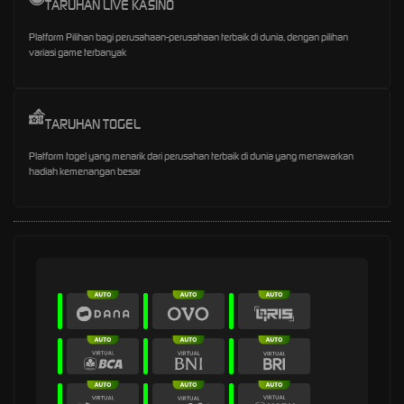
TARUHAN LIVE KASINO
Platform Pilihan bagi perusahaan-perusahaan terbaik di dunia, dengan pilihan
variasi game terbanyak
TARUHAN TOGEL
Platform togel yang menarik dari perusahan terbaik di dunia yang menawarkan
hadiah kemenangan besar