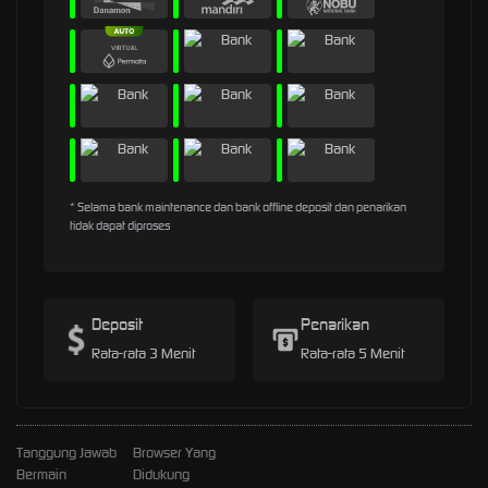
* Selama bank maintenance dan bank offline deposit dan penarikan
tidak dapat diproses
Deposit
Penarikan
Rata-rata 3 Menit
Rata-rata 5 Menit
Tanggung Jawab
Browser Yang
Bermain
Didukung