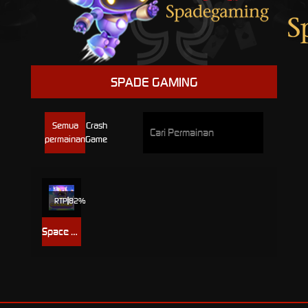
SPADE GAMING
Semua
Crash
permainan
Game
RTP
82%
Space Crasher