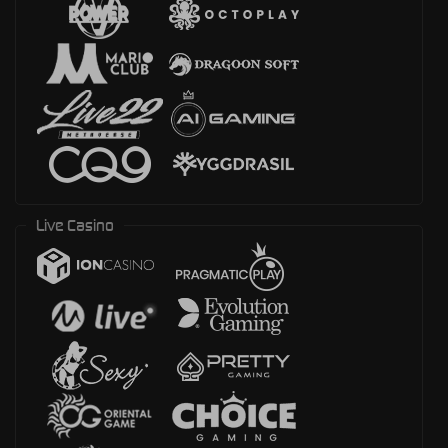
Live Casino