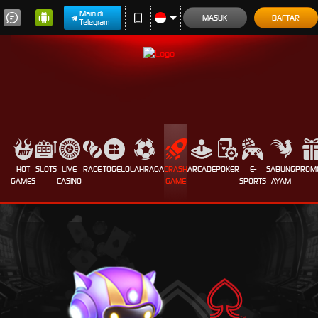
Main di
MASUK
DAFTAR
Telegram
HOT
SLOTS
LIVE
RACE
TOGEL
OLAHRAGA
CRASH
ARCADE
POKER
E-
SABUNG
PROM
GAMES
CASINO
GAME
SPORTS
AYAM